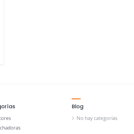
orías
Blog
tores
No hay categorías
chadoras